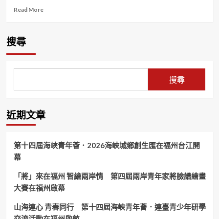
Read
Read More
more
about
秦
搜尋
楊
宣
佈
大
搜尋
事
「霹
靂
火
近期文章
秦
楊
公
第十四屆海峽青年薈．2026海峽城鄉創生匯在福州台江開
益
幕
巡
迴
「將」來在福州 智繪兩岸情 第四屆兩岸青年家將臉譜繪畫
演
唱
大賽在福州啟幕
會」
回
山海連心 青春同行 第十四屆海峽青年薈．連臺青少年研學
歸
交流活動在福州啟航