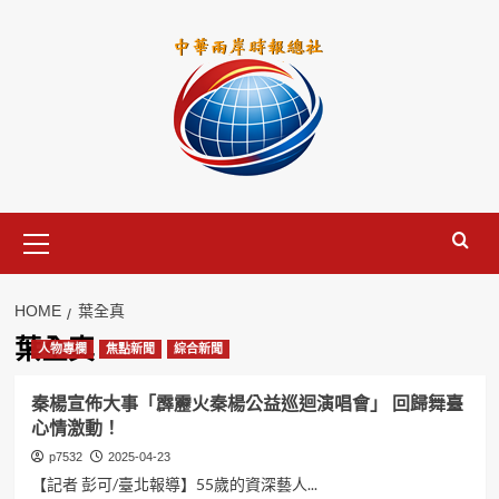
Skip
to
content
Primary
Menu
HOME
葉全真
葉全真
人物專欄
焦點新聞
綜合新聞
秦楊宣佈大事「霹靂火秦楊公益巡迴演唱會」 回歸舞臺
心情激動！
p7532
2025-04-23
【記者 彭可/臺北報導】55歲的資深藝人...