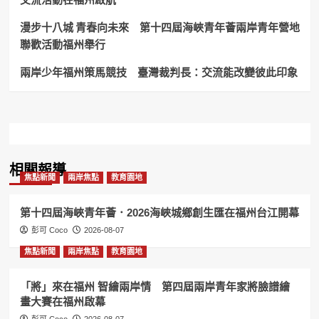
舞
臺
漫步十八城 青春向未來 第十四屆海峽青年薈兩岸青年營地
心
聯歡活動福州舉行
情
激
兩岸少年福州策馬競技 臺灣裁判長：交流能改變彼此印象
動！
相關報導
焦點新聞
兩岸焦點
教育園地
第十四屆海峽青年薈．2026海峽城鄉創生匯在福州台江開幕
彭可 Coco
2026-08-07
焦點新聞
兩岸焦點
教育園地
「將」來在福州 智繪兩岸情 第四屆兩岸青年家將臉譜繪
畫大賽在福州啟幕