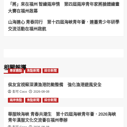
十
「將」來在福州 智繪兩岸情 第四屆兩岸青年家將臉譜繪畫
次
大賽在福州啟幕
個
展！
山海連心 青春同行 第十四屆海峽青年薈．連臺青少年研學
交流活動在福州啟航
相關報導
專家觀點
焦點新聞
綜合新聞
侯友宜視察深澳漁港防颱整備 強化漁港避風安全
彭可 Coco
2026-08-08
兩岸焦點
焦點新聞
綜合新聞
華服映海峽 青春共潮生 第十四屆海峽青年薈．2026海峽
青年漢服文化交流薈在福州舉辦