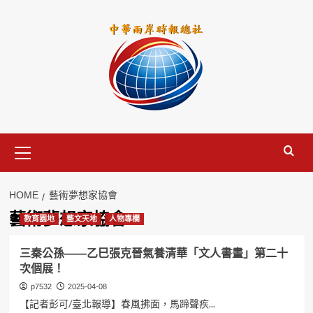
Skip
to
content
Primary
Menu
HOME
藝術夢想家協會
藝術夢想家協會
教育園地
藝文天地
人物專欄
三秦公孫——乙巳張克晉氣養清華「文人書畫」第二十
次個展！
p7532
2025-04-08
【記者彭可/臺北報導】春風拂面，馬蹄聲疾...