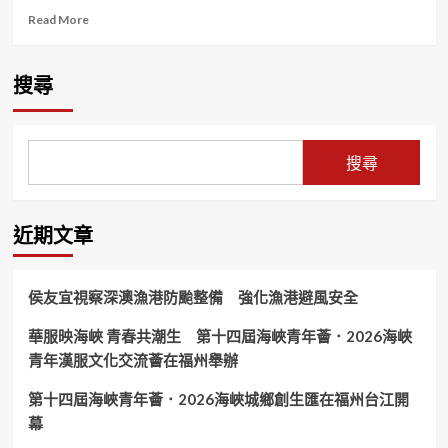
Read
Read More
more
about
三
搜尋
秦
公
孫
——
搜尋
乙
巳
張
克
近期文章
晉
氣
養
侯友宜視察深澳漁港防颱整備 強化漁港避風安全
清
華
華服映海峽 青春共潮生 第十四屆海峽青年薈．2026海峽
「文
青年漢服文化交流薈在福州舉辦
人
書
畫」
第十四屆海峽青年薈．2026海峽城鄉創生匯在福州台江開
第
幕
二