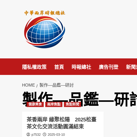
Skip
to
content
隱私權政策
首頁
時報總社
廣告刊登
新聞
HOME
製作—品鑑—研討
製作—品鑑—研
健康美食
兩岸焦點
焦點新聞
茶香兩岸 緣聚松陽 2025松臺
茶文化交流活動圓滿結束
p7532
2025-03-10