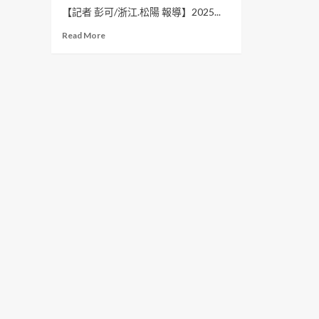
【記者 彭可/浙江.松陽 報導】2025...
Read
Read More
more
about
茶
香
兩
岸
緣
聚
松
陽
2025
松
臺
茶
文
化
交
流
活
動
圓