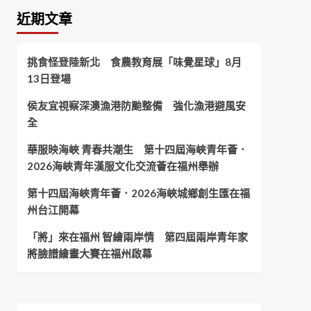
近期文章
挑食怪登陸新北 食農教育展「味覺星球」8月
13日登場
侯友宜視察深澳漁港防颱整備 強化漁港避風安
全
華服映海峽 青春共潮生 第十四屆海峽青年薈．
2026海峽青年漢服文化交流薈在福州舉辦
第十四屆海峽青年薈．2026海峽城鄉創生匯在福
州台江開幕
「將」來在福州 智繪兩岸情 第四屆兩岸青年家
將臉譜繪畫大賽在福州啟幕