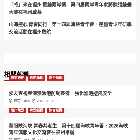
人
「將」來在福州 智繪兩岸情 第四屆兩岸青年家將臉譜繪畫
生
大賽在福州啟幕
的
紀
山海連心 青春同行 第十四屆海峽青年薈．連臺青少年研學
錄
交流活動在福州啟航
相關報導
專家觀點
焦點新聞
綜合新聞
侯友宜視察深澳漁港防颱整備 強化漁港避風安全
彭可 Coco
2026-08-08
兩岸焦點
焦點新聞
綜合新聞
華服映海峽 青春共潮生 第十四屆海峽青年薈．2026海峽
青年漢服文化交流薈在福州舉辦