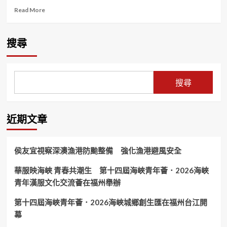
Read
Read More
more
about
陳
搜尋
凱
倫
再
度
搜尋
錄
音
～
新
近期文章
單
曲
「站
侯友宜視察深澳漁港防颱整備 強化漁港避風安全
在
方
華服映海峽 青春共潮生 第十四屆海峽青年薈．2026海峽
舟
青年漢服文化交流薈在福州舉辦
上
歌
唱」
第十四屆海峽青年薈．2026海峽城鄉創生匯在福州台江開
重
幕
生