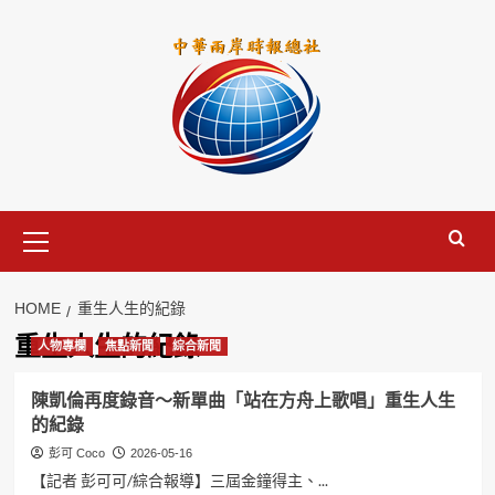
Skip
to
content
Primary
Menu
HOME
重生人生的紀錄
重生人生的紀錄
人物專欄
焦點新聞
綜合新聞
陳凱倫再度錄音～新單曲「站在方舟上歌唱」重生人生
的紀錄
彭可 Coco
2026-05-16
【記者 彭可可/綜合報導】三屆金鐘得主、...