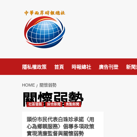
Skip
to
content
隱私權政策
首頁
時報總社
廣告刊登
新聞
HOME
關懷弱勢
關懷弱勢
社區發展
綜合新聞
焦點新聞
頭份市民代表白珠珍承諾〈用
心為鄉親服務〉倡導多項政策
實現清廉監督與關懷弱勢