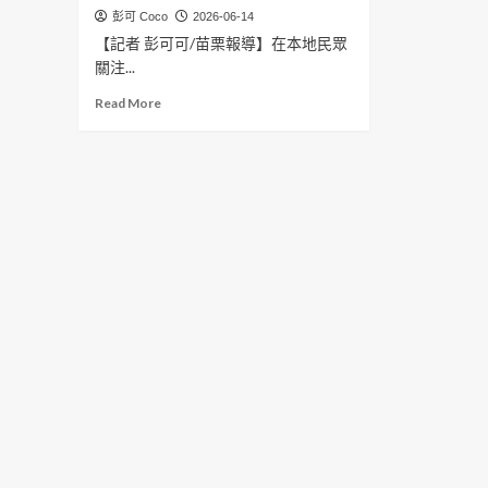
彭可 Coco
2026-06-14
【記者 彭可可/苗栗報導】在本地民眾
關注...
Read
Read More
more
about
頭
份
市
民
代
表
白
珠
珍
承
諾
〈用
心
為
鄉
親