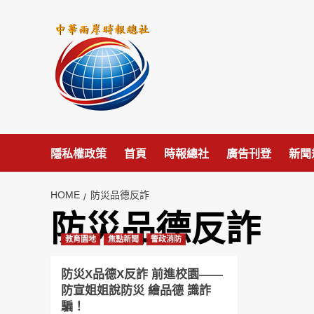
Skip
to
content
隱私權政策
首頁
時報總社
廣告刊登
新聞
HOME
防災品德反詐
防災品德反詐
教育園地
焦點新聞
警政消防
防災X品德X反詐 前進校園——
防宣姐姐說防災 繪品德 識詐
騙！