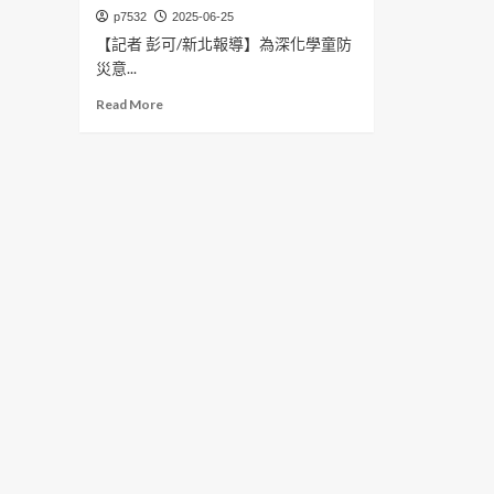
p7532
2025-06-25
【記者 彭可/新北報導】為深化學童防
災意...
Read
Read More
more
about
防
災
X
品
德
X
反
詐
前
進
校
園
——
防
宣
姐