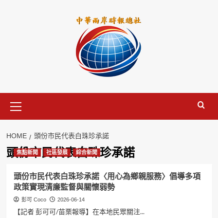
Skip
to
content
Primary
Menu
HOME
頭份市民代表白珠珍承諾
頭份市民代表白珠珍承諾
焦點新聞
社區發展
綜合新聞
頭份市民代表白珠珍承諾〈用心為鄉親服務〉倡導多項
政策實現清廉監督與關懷弱勢
彭可 Coco
2026-06-14
【記者 彭可可/苗栗報導】在本地民眾關注...