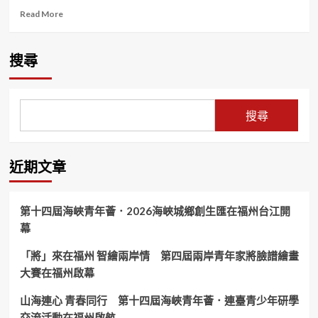
Read
Read More
more
about
頭
搜尋
份
市
民
代
搜尋
表
白
珠
珍
近期文章
承
諾
〈用
第十四屆海峽青年薈．2026海峽城鄉創生匯在福州台江開
心
幕
為
鄉
「將」來在福州 智繪兩岸情 第四屆兩岸青年家將臉譜繪畫
親
服
大賽在福州啟幕
務〉
倡
山海連心 青春同行 第十四屆海峽青年薈．連臺青少年研學
導
交流活動在福州啟航