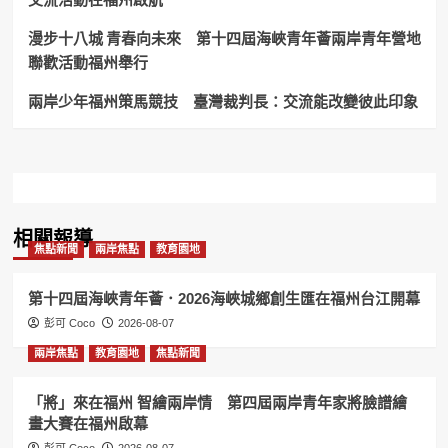
多
項
漫步十八城 青春向未來 第十四屆海峽青年薈兩岸青年營地
政
聯歡活動福州舉行
策
實
兩岸少年福州策馬競技 臺灣裁判長：交流能改變彼此印象
現
清
廉
監
督
與
關
懷
相關報導
焦點新聞
兩岸焦點
教育園地
弱
勢
第十四屆海峽青年薈．2026海峽城鄉創生匯在福州台江開幕
彭可 Coco
2026-08-07
兩岸焦點
教育園地
焦點新聞
「將」來在福州 智繪兩岸情 第四屆兩岸青年家將臉譜繪
畫大賽在福州啟幕