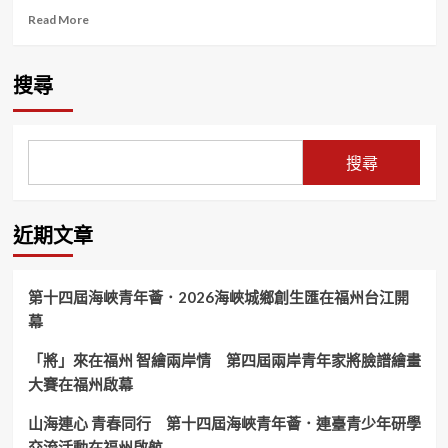
Read
Read More
more
about
碧
搜尋
潭
堰
魚
道
搜尋
設
計
兼
顧
近期文章
生
態
多
第十四屆海峽青年薈．2026海峽城鄉創生匯在福州台江開
樣
幕
性
已
「將」來在福州 智繪兩岸情 第四屆兩岸青年家將臉譜繪畫
有
48
大賽在福州啟幕
魚
種
山海連心 青春同行 第十四屆海峽青年薈．連臺青少年研學
及
交流活動在福州啟航