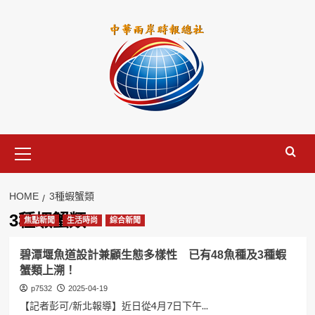
Skip
to
content
Primary
Menu
HOME
3種蝦蟹類
3種蝦蟹類
焦點新聞
生活時尚
綜合新聞
碧潭堰魚道設計兼顧生態多樣性 已有48魚種及3種蝦
蟹類上溯！
p7532
2025-04-19
【記者彭可/新北報導】近日從4月7日下午...