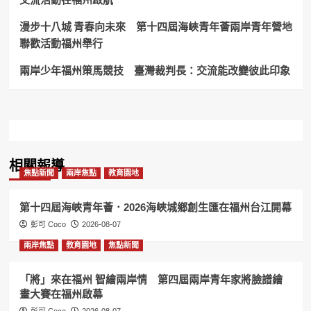
3
種
漫步十八城 青春向未來 第十四屆海峽青年薈兩岸青年營地
蝦
聯歡活動福州舉行
蟹
類
兩岸少年福州策馬競技 臺灣裁判長：交流能改變彼此印象
上
溯！
相關報導
焦點新聞
兩岸焦點
教育園地
第十四屆海峽青年薈．2026海峽城鄉創生匯在福州台江開幕
彭可 Coco
2026-08-07
兩岸焦點
教育園地
焦點新聞
「將」來在福州 智繪兩岸情 第四屆兩岸青年家將臉譜繪
畫大賽在福州啟幕