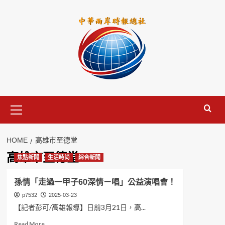
Skip
to
content
Primary
Menu
HOME
高雄市至德堂
高雄市至德堂
焦點新聞
生活時尚
綜合新聞
孫情「走過一甲子60深情ㄧ唱」公益演唱會！
p7532
2025-03-23
【記者彭可/高雄報導】日前3月21日，高...
Read
Read More