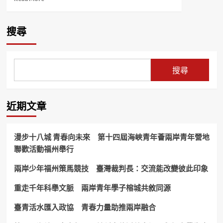
more
about
孫
搜尋
情
「走
過
一
搜尋
甲
子
60
深
近期文章
情
ㄧ
唱」
漫步十八城 青春向未來 第十四屆海峽青年薈兩岸青年營地
公
聯歡活動福州舉行
益
演
兩岸少年福州策馬競技 臺灣裁判長：交流能改變彼此印象
唱
會！
重走千年科舉文脈 兩岸青年學子榕城共敘同源
臺青活水匯入政協 青春力量助推兩岸融合